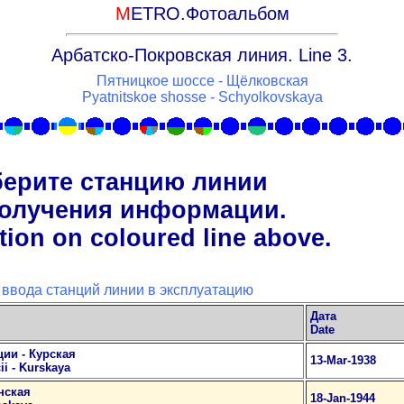
M
ETRO.Фотоальбом
Арбатско-Покровская линия. Line 3.
Пятницкое шоссе - Щёлковская
Pyatnitskoe shosse - Schyolkovskaya
ерите станцию линии
получения информации.
ation on coloured line above.
 ввода станций линии в эксплуатацию
Дата
Date
ии - Курская
13-Mar-1938
i - Kurskaya
нская
18-Jan-1944