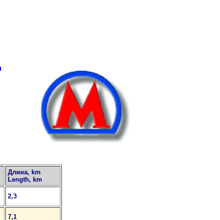
Длина, km
Length, km
2,3
7,1