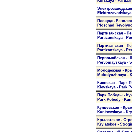
Kurskaya - Partiza
Электрозаводска
Elektrozavodskaya
Площадь Революц
Ploschad Revolyuci
Партизанская - П
Partizanskaya - Pe
Партизанская - П
Partizanskaya - P
Первомайская - 
Pervomayskaya - 
Молодёжная - Кры
Molodyozhnaya - Kr
Киевская - Парк 
Kievskaya - Park 
Парк Победы - Ку
Park Pobedy - Kun
Кунцевская - Кры
Kuntsevskaya - Kryl
Крылатское - Стр
Krylatskoe - Strog