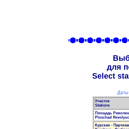
Выб
для 
Select st
Даты
Участок
Stations
Площадь Революц
Ploschad Revolyuci
Курская - Партиза