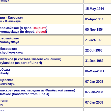
nskaya
я
15-May-1944
ии - Киевская
05-Apr-1953
i - Kievskaya
ервомайская (в депо,
закрыта
)
05-Nov-1954
rvomayskaya (in depot,
closed
)
ервомайская
21-Oct-1961
ervomayskaya
Щёлковская
22-Jul-1963
Schyolkovskaya
латское (в составе Филёвской линии)
31-Dec-1989
ylatskoe (as part of Line 4)
Победы
06-May-2003
Pobedy
нцевская
07-Jan-2008
tsevskaya
латское (участок передан из Филёвской линии)
07-Jan-2008
atskoe (transferred from Line 4)
огино
07-Jan-2008
ino