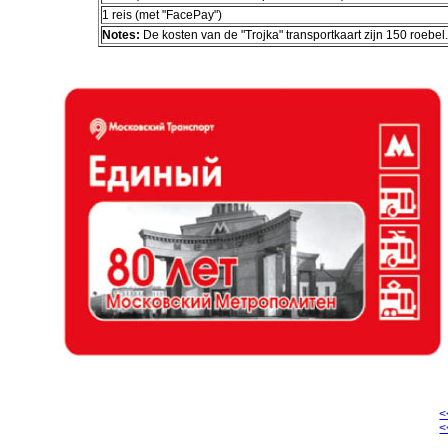
1 reis (met "FacePay")
Notes:
De kosten van de "Trojka" transportkaart zijn 150 roebel
<
<