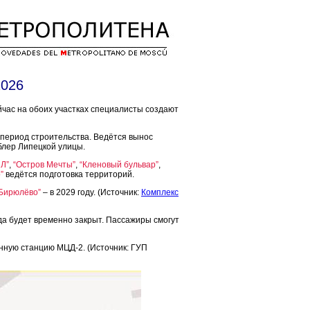
2026
йчас на обоих участках специалисты создают
 период строительства. Ведётся вынос
блер Липецкой улицы.
ИЛ”
,
“Остров Мечты”
,
“Кленовый бульвар”
,
”
ведётся подготовка территорий.
Бирюлёво”
– в 2029 году. (Источник:
Комплекс
да будет временно закрыт. Пассажиры смогут
нную станцию МЦД-2. (Источник: ГУП