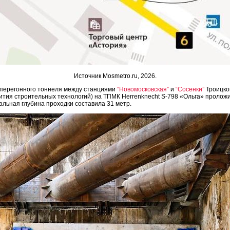
Источник Mosmetro.ru, 2026.
 перегонного тоннеля между станциями
“Новомосковская”
и
“Сосенки”
Троицко
тия строительных технологий) на ТПМК Herrenknecht S-798 «Ольга» проложи
альная глубина проходки составила 31 метр.