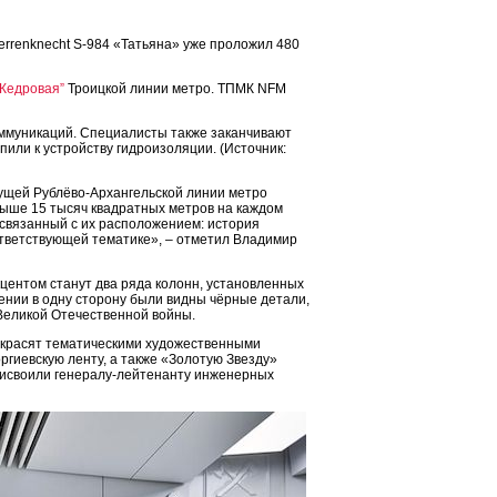
errenknecht S-984 «Татьяна» уже проложил 480
“Кедровая”
Троицкой линии метро. ТПМК NFM
оммуникаций. Специалисты также заканчивают
ли к устройству гидроизоляции. (Источник:
ущей Рублёво-Архангельской линии метро
выше 15 тысяч квадратных метров на каждом
 связанный с их расположением: история
ответствующей тематике», – отметил Владимир
центом станут два ряда колонн, установленных
ении в одну сторону были видны чёрные детали,
 Великой Отечественной войны.
красят тематическими художественными
гиевскую ленту, а также «Золотую Звезду»
присвоили генералу-лейтенанту инженерных