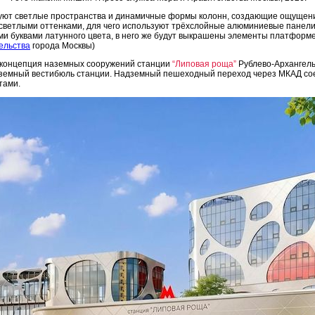
ют светлые пространства и динамичные формы колонн, создающие ощущение
светлыми оттенками, для чего используют трёхслойные алюминиевые панели
и буквами латунного цвета, в него же будут выкрашены элементы платформе
ельства
города Москвы)
 концепция наземных сооружений станции
“Липовая роща”
Рублево-Архангель
аземный вестибюль станции. Надземный пешеходный переход через МКАД со
тами.