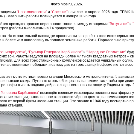
Фото Mos.ru, 2026.
станциями
“Новомосковская”
и
“Сосенки”
началась в апреле 2026 года. ТПМК H
ны). Завершить работы планируется в ноябре 2026 года.
ётся проходка правого перегонного тоннеля между станциями
“Ватутинки”
и
тров (работы выполнены на 14 процентов).
нтов. На строительной площадке практически завершён вынос инженерных к
 и более чем наполовину выполнили земляные работы. Параллельно приступи
Звенигородская”
,
“Бульвар Генерала Карбышева”
и
“Народное Ополчение”
буд
ких зон. Работы ведутся на площади более 47 тысяч квадратных метров – с
тибюли. Для всех трёх станционных комплексов создаётся уникальный облик,
тена с военными победами, поэтому две из трех станций оформляются в со
сылает к стилистике первых станций Московского метрополитена. Главным ак
азовывали своды. Путевые стены облицованы панелями так, чтобы при движ
ят рельефы в честь подвига добровольцев, вставших на защиту Родины в годы
р Генерала Карбышева”
посвящён военным инженерам: колонны платформы у
азвание станции, выполненное в оранжево-чёрных цветах, напоминающих геор
лева от первой буквы названия станции. Это звание в 1946 году посмертно 
вана станция.