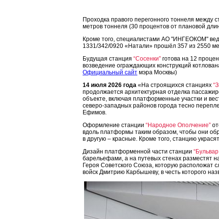
Проходка правого перегонного тоннеля между 
метров тоннеля (30 процентов от плановой дли
Кроме того, специалистами АО "ИНГЕОКОМ" вед
1331/342/0920 «Натали» прошёл 357 из 2550 ме
Будущая станция
“Сосенки”
готова на 12 проце
возведение ограждающих конструкций котлована
Официальный сайт
мэра Москвы)
14 июля 2026 года
«На строящихся станциях
“
продолжается архитектурная отделка пассажирс
объекте, включая платформенные участки и вес
северо-западных районов города тесно перепле
Ефимов.
Оформление станции
“Народное Ополчение”
от
вдоль платформы таким образом, чтобы они обр
в другую – красные. Кроме того, станцию украс
Дизайн платформенной части станции
“Бульва
барельефами, а на путевых стенах разместят н
Героя Советского Союза, которую расположат с
войск Дмитрию Карбышеву, в честь которого наз