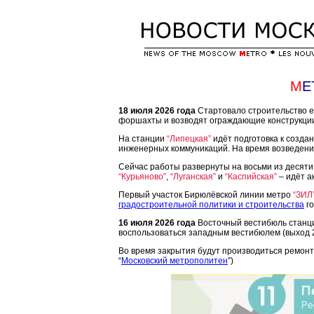
M
E
18 июля 2026 года
Стартовало строительство е
форшахты и возводят ограждающие конструкци
На станции
“Липецкая”
идёт подготовка к созда
инженерных коммуникаций. На время возведен
Сейчас работы развернуты на восьми из десят
“Курьяново”
,
“Луганская”
и
“Каспийская”
– идёт а
Первый участок Бирюлёвской линии метро
“ЗИЛ
градостроительной политики и строительства
го
16 июля 2026 года
Восточный вестибюль стан
воспользоваться западным вестибюлем (выход 2
Во время закрытия будут производиться ремон
“
Московский метрополитен
”)