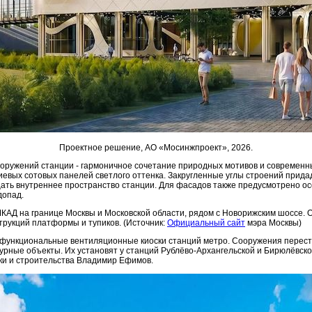
Проектное решение, АО «Мосинжпроект», 2026.
оружений станции - гармоничное сочетание природных мотивов и современн
вых сотовых панелей светлого оттенка. Закругленные углы строений прида
ать внутреннее пространство станции. Для фасадов также предусмотрено ос
допад.
КАД на границе Москвы и Московской области, рядом с Новорижским шоссе. О
рукций платформы и тупиков. (Источник:
Официальный сайт
мэра Москвы)
функциональные вентиляционные киоски cтанций метро. Сооружения переста
рные объекты. Их установят у станций Рублёво-Архангельской и Бирюлёвск
ки и строительства Владимир Ефимов.