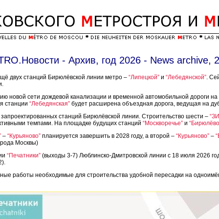
TRO.Новости - Архив, год 2026 - News archive, 
щё двух станций Бирюлёвской линии метро –
“Липецкой”
и
“Лебедянской”
. Се
и.
нию новой сети дождевой канализации и временной автомобильной дороги на
ия станции
“Лебедянская”
будет расширена объездная дорога, ведущая на ду
и запроектированных станций Бирюлёвской линии. Строительство шести –
“З
ктивными темпами. На площадке будущих станций
“Москворечье”
и
“Бирюлёво
”
–
“Курьяново”
планируется завершить в 2028 году, а второй –
“Курьяново”
–
“
рода Москвы)
ции
“Печатники”
(выходы 3-7) Люблинско-Дмитровской линии с 18 июля 2026 го
).
тные работы необходимые для строительства удобной пересадки на одноимё