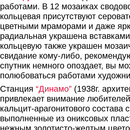
работами. В 12 мозаиках сводов
кольцевая присутствуют сероват
цветными мраморами и даже ярк
радиальная украшена вставками 
кольцевую также украшен мозаи
свидание кому-либо, рекомендую
спутник немного опоздает, вы мо
полюбоваться работами художни
Станция
“Динамо”
(1938г. архит
привлекает внимание любителе
кальцит-арагонитового состава 
выполненные из ониксовых пласт
нежным золотисто-желтым цвето