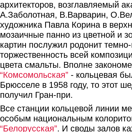
архитекторов, возглавляемый ак
А.Заболотная, В.Варварин, О.Ве
художника Павла Корина в верх
мозаичные панно из цветной и з
картин послужил родонит темно-
торжественность всей композици
цвета смальты. Вполне закономер
“Комсомольская”
- кольцевая бы
Брюсселе в 1958 году, то этот 
получил Гран-при.
Все станции кольцевой линии ме
особым национальным колорито
“Белорусская”
. И своды залов к