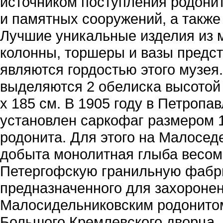
источником поступления родони
и памятных сооружений, а также
Лучшие уникальные изделия из 
колонны, торшеры и вазы предс
являются гордостью этого музея
выделяются 2 обелиска высотой 
х 185 см. В 1905 году в Петроп
установлен саркофаг размером 1
родонита. Для этого на Малосе
добыта монолитная глыба весом 
Петергофскую гранильную фабри
предназначенного для захороне
Малосидельниковским родонитом
Большого Кремлевского дворца.