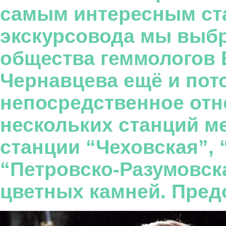
самым интересным ста
экскурсовода мы выбр
общества геммологов
Чернавцева ещё и пото
непосредственное от
нескольких станций ме
станции “Чеховская”, 
“Петровско-Разумовск
цветных камней. Пред