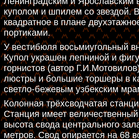
Ленинградским и Ярославским 
куполом и шпилем со звездой. 
квадратное в плане двухэтажно
портиками.
У вестибюля восьмиугольный в
Купол украшен лепниной и фи
горнистов (автор Г.И.Мотовило
люстры и большие торшеры в к
светло-бежевым узбекским мра
Колонная трёхсводчатая станция
Станция имеет величественный
высота свода центрального зала
метров. Свод опирается на 68 