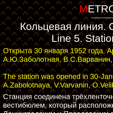
M
ETRO
Кольцевая линия. 
Line 5. Stat
Открыта 30 января 1952 года. А
А.Ю.Заболотная, В.С.Варванин,
The station was opened in 30-Jan
A.Zabolotnaya, V.Varvanin, O.Veli
Станция соединена трёхленточ
вестибюлем, который располож