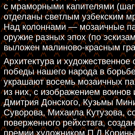
с мраморными капителями (шаг 
отделаны светлым узбекским мр
Над колоннами — мозаичные п
оружие разных эпох (по эскизам
выложен малиново-красным гра
Архитектура и художественное
победы нашего народа в борьбе
украшают восемь мозаичных па
из них, с изображением воинов
Дмитрия Донского, Кузьмы Мин
Суворова, Михаила Кутузова, с
поверженного рейхстага, созда
премии художником П.Д.Корины