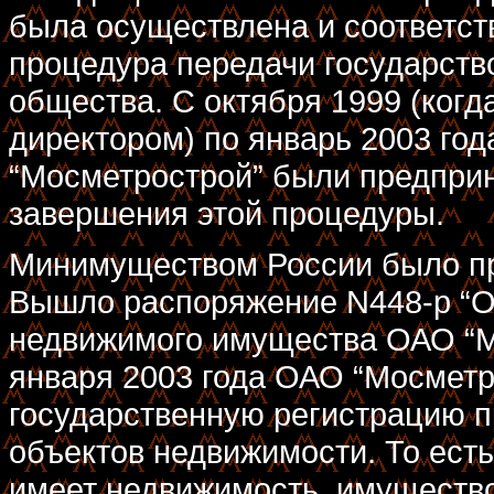
была осуществлена и соответс
процедура передачи государств
общества. С октября 1999 (ког
директором) по январь 2003 г
“Мосметрострой” были предпри
завершения этой процедуры.
Минимуществом России было пр
Вышло распоряжение N448-р “О
недвижимого имущества ОАО “Мо
января 2003 года ОАО “Мосмет
государственную регистрацию п
объектов недвижимости. То ест
имеет недвижимость, имущество