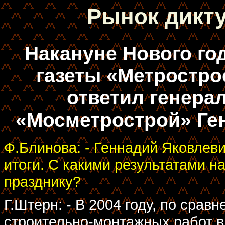
Рынок дикту
Накануне Нового го
газеты «Метростр
ответил генера
«Мосметрострой» Ге
Ф.Блинова: - Геннадий Яковлеви
итоги. С какими результатами н
празднику?
Г.Штерн: - В 2004 году, по сра
строительно-монтажных работ в