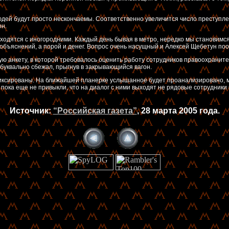
юдей будут просто нескончаемы. Соответственно увеличится число преступле
он.
дятся с иногородними. Каждый день бывая в метро, нередко мы становимся с
то объяснений, а порой и денег. Вопрос очень насущный и Алексей Щебетун п
ю анкету, в которой требовалось оценить работу сотрудников правоохраните
 и буквально сбежал, прыгнув в закрывающийся вагон.
ксированы. На ближайшей планерке услышанное будет проанализировано, ми
 пока еще не привыкли, что на диалог с ними выходят не рядовые сотрудники
Источник:
“Российская газета”
, 28 марта 2005 года.