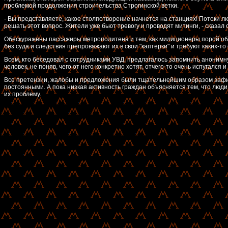
проблемой продолжения строительства Строгинской ветки.
- Вы представляете, какое столпотворение начнется на станциях! Потоки л
решать этот вопрос. Жители уже бьют тревогу и проводят митинги, - сказал 
Обескуражены пассажиры метрополитена и тем, как милиционеры порой обхо
без суда и следствия препроважают их в свои "каптерки" и требуют каких-
Всем, кто беседовал с сотрудниками УВД, предлагалось запомнить анонимну
человек, не поняв, чего от него конкретно хотят, отчего-то очень испугался
Все претензии, жалобы и предложения были тщательнейшим образом зафи
постоянными. А пока низкая активность граждан объясняется тем, что люди
их проблему.