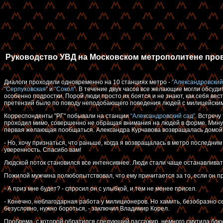
Руководство УВД на Московском метрополитене про
Диалоги проходили одновременно на 10 станциях метро -
“Александровский
“Серпуховская”
и
“Сокол”
. В течение двух часов все желающие могли обсуд
особенно подростки. Порой люди просто их боятся и не знают, как себя в
претензий было по поводу неподобающего поведения людей с милицейским
Корреспонденты "РГ" побывали на станции
“Александровский сад”
. Встреч
проходил мимо, совершенно не обращая внимания на людей в форме. Минут 
первая желающая пообщаться. Александра Курчавова возвращалась домой, 
- Но, хочу признаться, что раньше, когда я возвращалась в метро последн
уверенность. Спасибо вам!
Людской поток становился все интенсивнее. Люди стали чаще останавливатьс
Пожилой мужчина полюбопытствовал, что ему причитается за то, если он пр
- А приз мне будет? - спросил он с улыбкой, и тем не менее присел.
- Конечно, неблагодарная работа у милиционеров. Но хамить, безобразно се
безусловно, нужно бороться, - заключил Владимир Корел.
Проблема, с которой обратился следующий пассажир, немного смутила блюс