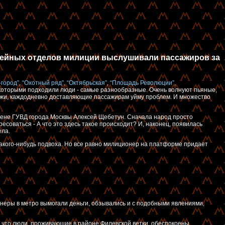
нейных отделов милиции выслушивали пассажиров за
-город”
,
“Охотный ряд”
,
“Октябрьская”
,
“Площадь Революции”
,
 которыми подходили люди - самые разнообразные. Очень волнуют пьяные,
бомжи, каждодневно доставляющие пассажирам уйму проблем. И множество
тене ГУВД города Москвы Алексей Щебетун. Сначала народ просто
оваться - А что это здесь такое происходит? И, наконец, появилась
ела.
 какого-нибудь подвоха. Но все равно милиционер на платформе придает
ионеры в метро вымогали деньги, обзывались и с подобными явлениями,
, что люди, проживающие в районе Филевской ветки, обеспокоены