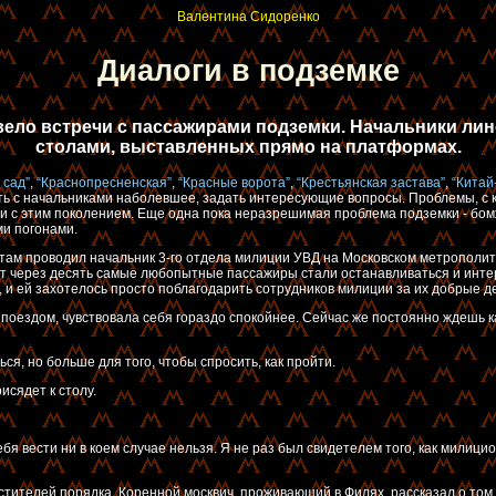
Валентина Сидоренко
Диалоги в подземке
вело встречи с пассажирами подземки. Начальники ли
столами, выставленных прямо на платформах.
 сад”
,
“Краснопресненская”
,
“Красные ворота”
,
“Крестьянская застава”
,
“Китай
ить с начальниками наболевшее, задать интересующие вопросы. Проблемы, с
ести с этим поколением. Еще одна пока неразрешимая проблема подземки - 
и погонами.
у там проводил начальник 3-го отдела милиции УВД на Московском метрополи
через десять самые любопытные пассажиры стали останавливаться и интерес
и ей захотелось просто поблагодарить сотрудников милиции за их добрые д
им поездом, чувствовала себя гораздо спокойнее. Сейчас же постоянно ждешь
я, но больше для того, чтобы спросить, как пройти.
исядет к столу.
бя вести ни в коем случае нельзя. Я не раз был свидетелем того, как милиц
тителей порядка. Коренной москвич, проживающий в Филях, рассказал о том