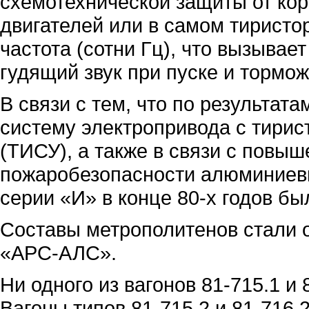
схемотехнической защиты от кор
двигателей или в самом тиристо
частота (сотни Гц), что вызыва
гудящий звук при пуске и тормо
В связи с тем, что по результат
систему электропривода с тири
(ТИСУ), а также в связи с повыш
пожаробезопасности алюминиевы
серии «И» в конце 80-х годов б
Составы метрополитенов стали 
«АРС-АЛС».
Ни одного из вагонов 81-715.1 и
Вагоны типов 81-715.2 и 81-716.