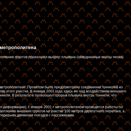
 метрополитена
креплению грунтов произошел выброс плывуна (обводненные массы песка)
а метрополитене. Проектом было предусмотрено соединение тоннелей из
му этого участка. В январе 2002 года здесь же под воздействием внешнего
ннеля. В результате произошел прорыв плывуна внутрь тоннеля, что
ил деформацию), с января 2001 г. метрополитеном проводятся работы по
еплению внешних грунтов на участке 100 метров двухпутного перегона, а
з перерыва движения поездов с пассажирами.