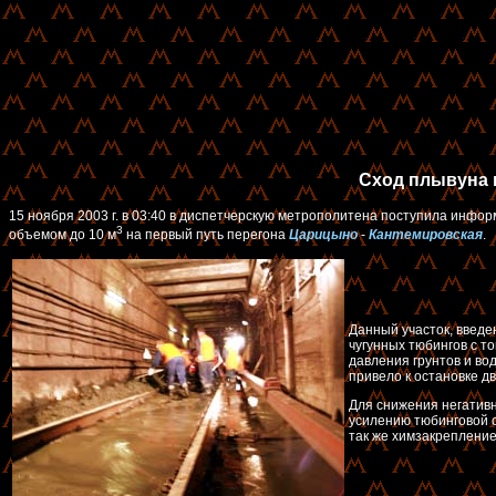
Сход плывуна 
15 ноября 2003 г. в 03:40 в диспетчерскую метрополитена поступила инфо
3
объемом до 10 м
на первый путь перегона
Царицыно
-
Кантемировская
.
Данный участок, введе
чугунных тюбингов с т
давления грунтов и во
привело к остановке д
Для снижения негативн
усилению тюбинговой о
так же химзакрепление