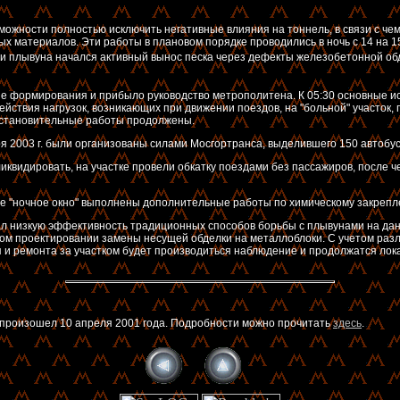
ожности полностью исключить негативные влияния на тоннель, в связи с че
 материалов. Эти работы в плановом порядке проводились в ночь с 14 на 15
 плывуна начался активный вынос песка через дефекты железобетонной обде
 формирования и прибыло руководство метрополитена. К 05:30 основные ис
ействия нагрузок, возникающих при движении поездов, на "больной" участок,
осстановительные работы продолжены.
 2003 г. были организованы силами Мосгортранса, выделившего 150 автобус
 ликвидировать, на участке провели обкатку поездами без пассажиров, после
ное "ночное окно" выполнены дополнительные работы по химическому закрепл
казал низкую эффективность традиционных способов борьбы с плывунами на д
чном проектировании замены несущей обделки на металлоблоки. С учетом раз
ия и ремонта за участком будет производиться наблюдение и продолжатся ло
произошел 10 апреля 2001 года. Подробности можно прочитать
здесь
.