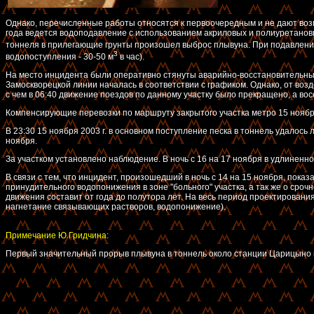
Однако, перечисленные работы относятся к первоочередным и не дают возм
года ведется водоподавление с использованием акриловых и полиуретановых
тоннеля в прилегающие грунты произошел выброс плывуна. При подавлении
3
водопоступления - 30-50 м
в час).
На место инцидента были оперативно стянуты аварийно-восстановительные
Замоскворецкой линии началась в соответствии с графиком. Однако, от возд
с чем в 06:40 движение поездов по данному участку было прекращено, а в
Компенсирующие перевозки по маршруту закрытого участка метро 15 ноября
В 23:30 15 ноября 2003 г. в основном поступление песка в тоннель удалось
ноября.
За участком установлено наблюдение. В ночь с 16 на 17 ноября в удлинен
В связи с тем, что инцидент, произошедший в ночь с 14 на 15 ноября, по
принудительного водопонижения в зоне "больного" участка, а так же о сро
движения составит от года до полутора лет. На весь период проектирован
нагнетание связывающих растворов, водопонижение).
Примечание Ю.Гридчина:
Первый значительный прорыв плывуна в тоннель около станции Царицыно 