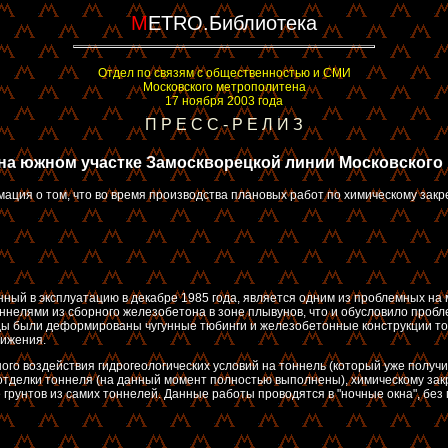
M
ETRO.Библиотека
Отдел по связям с общественностью и СМИ
Московского метрополитена
17 ноября 2003 года
П Р Е С С - Р Е Л И З
на южном участке Замоскворецкой линии Московского
рмация о том, что во время производства плановых работ по химическому за
нный в эксплуатацию в декабре 1985 года, является одним из проблемных н
оннелями из сборного железобетона в зоне плывунов, что и обусловило пробле
ды были деформированы чугунные тюбинги и железобетонные конструкции то
вижения.
ого воздействия гидрогеологических условий на тоннель (который уже получ
тделки тоннеля (на данный момент полностью выполнены), химическому закр
 грунтов из самих тоннелей. Данные работы проводятся в "ночные окна", бе