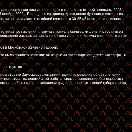
м для ликвидации поступления воды в тоннель со второй половины 2003
 ноября 2003 г. В процессе их производства после бурения скважины из
3
лки на этом участке (в общей сложности 30-35 м
песка; интенсивность
точники поступления плывуна в тоннель были заглушены и работа всей
 произошло раскрытие новых точек поступления плывуна в тоннель, в связи
ов и Московской железной дороги.
 чего было принято решение об открытии пассажирского движения с утра 16
ению грунтов.
анном отрезке Замоскворецкой линии, принято решение об обеспечении
личного вида технологий этой работы, срок ее выполнения без перерыва
кальные работы с использованием традиционных технологий (уборка песка,