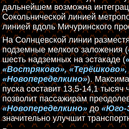
дальнейшем возможна интеграци
Сокольнической линией метропо
линией вдоль Мичуринского про
На Солнцевской линии разместя
подземные мелкого заложения (
шесть надземных на эстакаде (
«Востряково», «Терёшково»,
«Новопеределкино»
). Максим
пуска составит 13,5-14,1 тысяч
позволит пассажирам преодолев
«Новопеределкино»
до
«Юго-
значительно улучшит транспорт