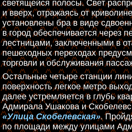
светящейся полосы. Свет распр
и вверх, отражаясь от криволин
установлены бра в виде сдвоен
в город обеспечивается через 
лестницами, заключенными в о
пешеходных переходах предусм
торговли и обслуживания пасса
Остальные четыре станции лини
поверхность легкое метро выхо
далее устремляется в глубь ква
Адмирала Ушакова и Скобелевс
«Улица Скобелевская»
. Пройд
по площади между улицами Адм