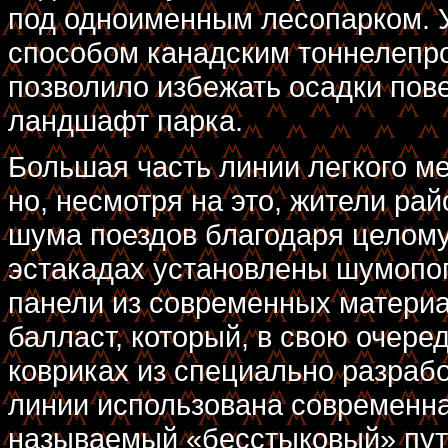
под одноименным лесопарком. 
способом канадским тоннелепр
позволило избежать осадки пов
ландшафт парка.
Большая часть линии легкого ме
но, несмотря на это, жители ра
шума поездов благодаря целому
эстакадах установлены шумоп
панели из современных матери
балласт, который, в свою очер
ковриках из специально разрабо
линии использована современна
называемый «бесстыковый» пут