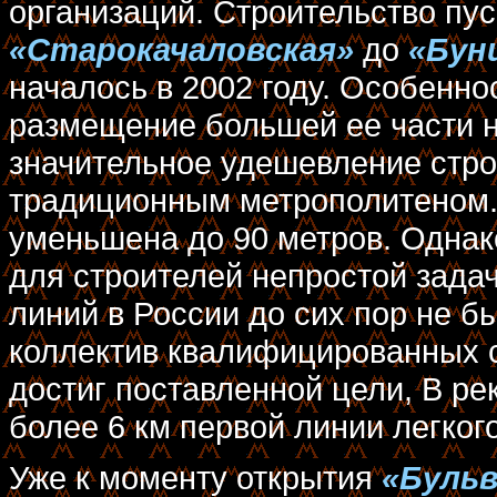
организаций. Строительство пус
«Старокачаловская»
до
«Бун
началось в 2002 году. Особенно
размещение большей ее части н
значительное удешевление стро
традиционным метрополитеном.
уменьшена до 90 метров. Однак
для строителей непростой зад
линий в России до сих пор не б
коллектив квалифицированных 
достиг поставленной цели, В ре
более 6 км первой линии легког
Уже к моменту открытия
«Бульв