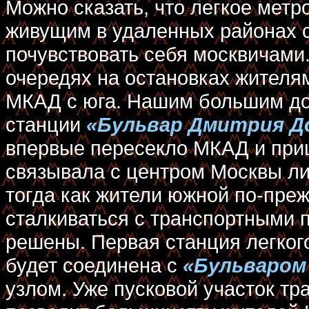
Можно сказать, что легкое мет
живущим в удаленных районах 
почувствовать себя москвичами.
очередях на остановках жителя
МКАД с юга. Нашим большим до
станции
«Бульвар Дмитрия Д
впервые пересекло МКАД и приш
связывала с центром Москвы ли
тогда как жители южной по-пр
сталкиваться с транспортными 
решены. Первая станция легког
будет соединена с
«Бульваром
узлом. Уже пусковой участок тр