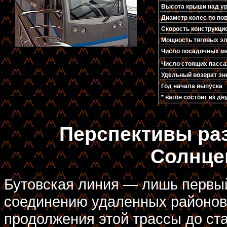
Высота крыши над ур
Диаметр колес по пов
Скорость конструкцио
Мощность тяговых эл
Число посадочных м
Число стоящих пасса
Удельный возврат эн
Год начала выпуска
* вагон состоит из д
Перспективы раз
Солнце
Бутовская линия — лишь первый
соединению удаленных районов
продолжения этой трассы до с