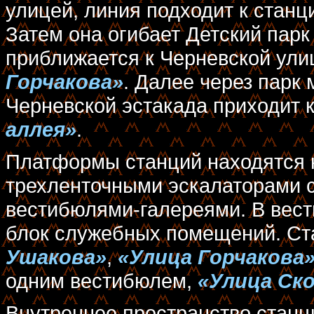
улицей, линия подходит к стан
Затем она огибает Детский парк
приближается к Черневской ули
Горчакова»
. Далее через парк
Черневской эстакада приходит 
аллея»
.
Платформы станций находятся н
трехленточными эскалаторами 
вестибюлями-галереями. В вес
блок служебных помещений. С
Ушакова»
,
«Улица Горчакова
одним вестибюлем,
«Улица Ск
Внутреннее пространство стан