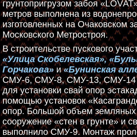
грунтопригрузом забоя «LOVАТ»
метров выполнена из водонепр
изготовленных на Очаковском з
Московского Метростроя.
В строительстве пускового учас
«Улица Скобелевская», «Бул
Горчакова»
и
«Бунинская алл
СМУ-6, СМУ-8, СМУ-13, СМУ-14 
для установки свай опор эстак
помощью установок «Касагранде
опор. Большой объем земляных 
сооружение «стен в грунте» и 
выполнило СМУ-9. Монтаж прол