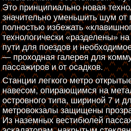
Это принципиально новая техно
значительно уменьшить шум от 
полностью избежать «клавишног
технологически «разделены» на
пути для поездов и необходимо
— проходная галерея для комму
пассажиров и от осадков.
Станции легкого метро открыты
навесом, опирающимся на мета
островного типа, шириной 7 и д
метровокзалы защищены прозр
Из наземных вестибюлей пассаж
эскалаторам, накрытым стеклян