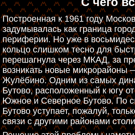
С чего в
Построенная к 1961 году Моско
задумывалась как граница город
периферии. Но уже в восьмидеся
кольцо слишком тесно для быст
перешагнула через МКАД, за пр
возникать новые микрорайоны —
Жулёбино. Одним из самых дин
Бутово, расположенный к югу о
Южное и Северное Бутово. По с
Бутово уступает, пожалуй, толь
связи с другими районами столи
Решение этой проблемы намети