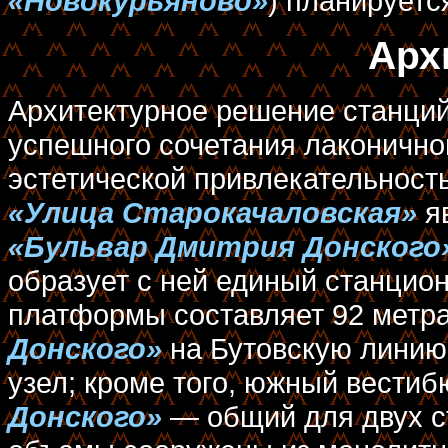
«Новокурьяново»
) планируетс
Арх
Архитектурное решение станций
успешного сочетания лаконично
эстетической привлекательност
«Улица Старокачаловская»
яв
«Бульвар Дмитрия Донского
образует с ней единый станцио
платформы составляет 92 метра
Донского»
на Бутовскую линию
узел; кроме того, южный вести
Донского»
— общий для двух с