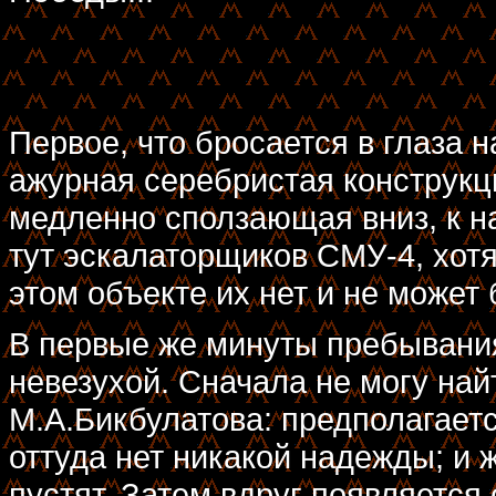
Первое, что бросается в глаза 
ажурная серебристая конструкц
медленно сползающая вниз, к н
тут эскалаторщиков СМУ-4, хотя
этом объекте их нет и не может 
В первые же минуты пребывания
невезухой. Сначала не могу най
М.А.Бикбулатова: предполагается
оттуда нет никакой надежды; и ж
пустят. Затем вдруг появляется 