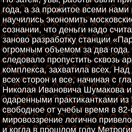
года, а за прожитое всеми нами
научились экономить московские
сознании, что деньги надо счита
заново разработку станции «Па
огромным объемом за два года. 
следовало пропустить сквозь а
комплекса, захватила всех. Над
всех сторон и все, начиная с г
Николая Ивановича Шумакова и
одаренными практикантками из
свободное от учебы время в 82
мировоззрение логично привело
и когда в прошлом году Метроги