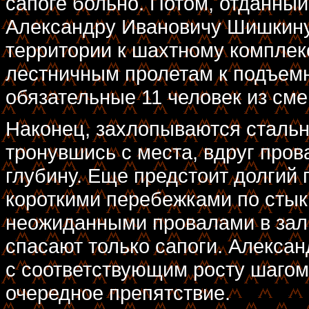
сапоге больно. Потом, отданный
Александру Ивановичу Шишкину
территории к шахтному комплек
лестничным пролетам к подъемни
обязательные 11 человек из сме
Наконец, захлопываются стальн
тронувшись с места, вдруг про
глубину. Еще предстоит долгий 
короткими перебежками по стык
неожиданными провалами в зали
спасают только сапоги. Алексан
с соответствующим росту шагом
очередное препятствие.