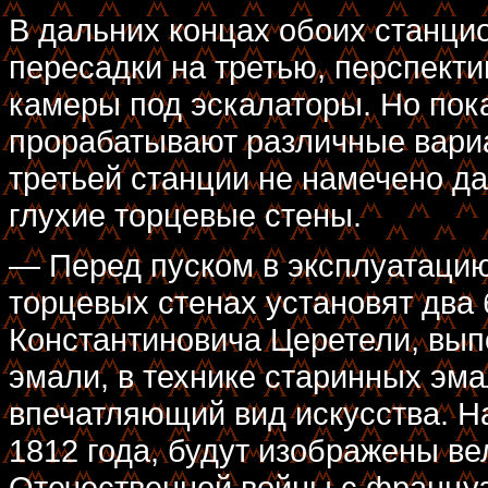
В дальних концах обоих станци
пересадки на третью, перспект
камеры под эскалаторы. Но пок
прорабатывают различные вариа
третьей станции не намечено да
глухие торцевые стены.
— Перед пуском в эксплуатаци
торцевых стенах установят два
Константиновича Церетели, вып
эмали, в технике старинных эма
впечатляющий вид искусства. 
1812 года, будут изображены ве
Отечественной войны с француз