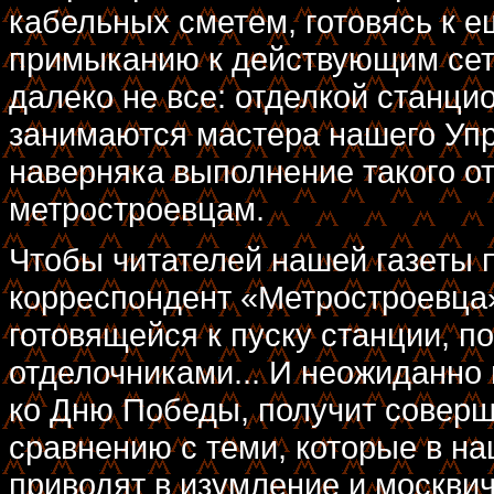
кабельных сметем, готовясь к 
примыканию к действующим сетя
далеко не все: отделкой станц
занимаются мастера нашего Уп
наверняка выполнение такого от
метростроевцам.
Чтобы читателей нашей газеты 
корреспондент «Метростроевца»
готовящейся к пуску станции, п
отделочниками... И неожиданно 
ко Дню Победы, получит соверш
сравнению с теми, которые в н
приводят в изумление и москвич