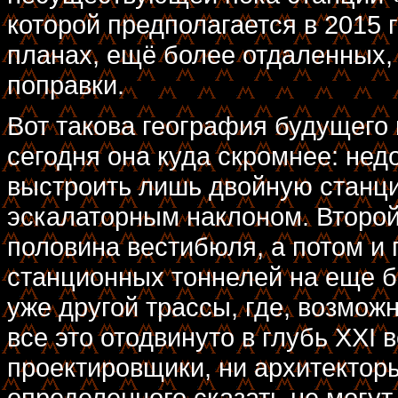
которой предполагается в 2015 г
планах, ещё более отдаленных,
поправки.
Вот такова география будущего
сегодня она куда скромнее: нед
выстроить лишь двойную станц
эскалаторным наклоном. Второй
половина вестибюля, а потом и 
станционных тоннелей на еще 
уже другой трассы, где, возмож
все это отодвинуто в глубь XXI 
проектировщики, ни архитекторы
определенного сказать не могут.