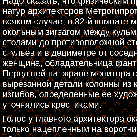
Надо сказать, что физическим 
натур архитекторов Метрогипрот
всяком случае, в 82-й комнате
окольным зигзагом между куль
столами до противоположной сте
стульев и в дециметре от сосед
женщина, обладательница фанта
Перед ней на экране монитора 
вырезанной детали колонны из 
изгибов, определенные ее худо
уточнялись крестиками.
Голос у главного архитектора 
только нацепленным на воротни