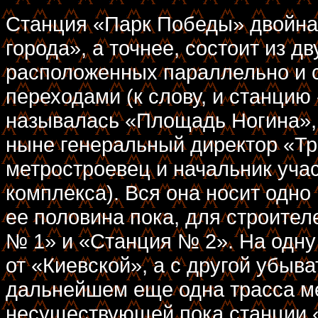
Станция «Парк Победы» двойна
города», а точнее, состоит из д
расположенных параллельно и 
переходами (к слову, и станцию
называлась «Площадь Ногина»,
ныне генеральный директор «Тра
метростроевец и начальник уча
комплекса). Вся она носит одно
ее половина пока, для строите
№ 1» и «Станция № 2». На одну
от «Киевской», а с другой убыва
дальнейшем еще одна трасса ме
несуществующей пока станции 