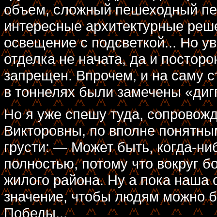
объем, сложный пешеходный пе
интересные архитектурные реше
освещение с подсветкой... Но ув
отделка не начата, да и постор
запрещен. Впрочем, и на саму с
в тоннелях были замечены «диг
Но я уже спешу туда, сопрово
Викторовны, по вполне понятн
грусти: — Может быть, когда-ни
полностью, потому что вокруг б
жилого района. Ну а пока наша
значение, чтобы людям можно б
Победы...