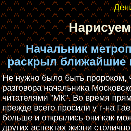
Ден
Нарисуем
Начальник метроп
раскрыл ближайшие 
Не нужно было быть пророком, 
разговора начальника Московск
читателями "МК". Во время пря
прежде всего просили у г-на Га
больше и открылись они как мож
других аспектах жизни столично