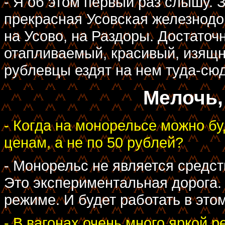
- Я об этом первый раз слышу. 
прекрасная Усовская железнодо
на Усово, на Раздоры. Достаточ
отапливаемый, красивый, изящн
рублевцы ездят на нем туда-сюд
Мелочь,
- Когда на монорельсе можно б
ценам, а не по 50 рублей?
- Монорельс не является средс
Это экспериментальная дорога.
режиме. И будет работать в это
- В вагонах очень много яркой 