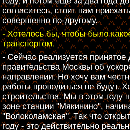
году, и потом еще за два года д
согласитесь, стоит нам приехат
совершенно по-другому.
- Хотелось бы, чтобы было како
транспортом.
- Сейчас реализуется принятое 
правительства Москвы об ускор
направлении. Но хочу вам чест
работы проводиться не будут. Х
строительства. Мы в этом году 
зоне станции "Мякинино", начи
"Волоколамская". Так что откры
году - это действительно реаль