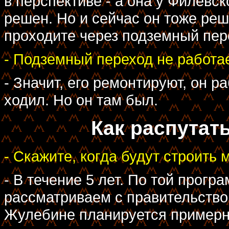
в перспективе - а она у Филевск
решен. Но и сейчас он тоже реш
проходите через подземный пер
- Подземный переход не работае
- Значит, его ремонтируют, он р
ходил. Но он там был.
Как распутат
- Скажите, когда будут строить
- В течение 5 лет. По той прогр
рассматриваем с правительство
Жулебине планируется примерно