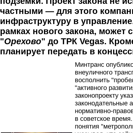
подземки. Проект закона не ис
частными — для этого компан
инфраструктуру в управление
рамках нового закона, может 
"
Орехово
" до ТРК Vegas. Кром
планирует передать в концесс
Минтранс опублико
внеуличного транс
восполнить "пробе
"активного развити
законопроекту ука
законодательные а
нормативно-правов
в советское время
понятия "метропол