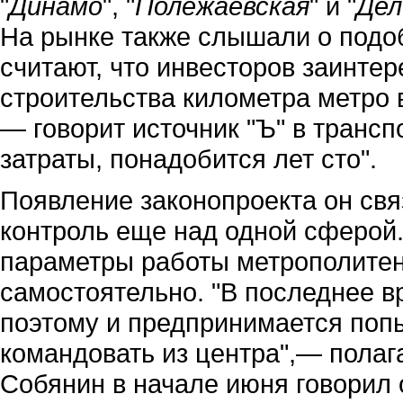
"
Динамо
", "
Полежаевская
" и "
Дел
На рынке также слышали о подо
считают, что инвесторов заинтер
строительства километра метро 
— говорит источник "Ъ" в транс
затраты, понадобится лет сто".
Появление законопроекта он св
контроль еще над одной сферой.
параметры работы метрополитен
самостоятельно. "В последнее в
поэтому и предпринимается попы
командовать из центра",— полаг
Собянин в начале июня говорил о