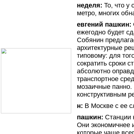
неделя:
То, что у
метро, многих обн
евгений пашкин:
ежегодно будет сд
Собянин предлага
архитектурные реш
типовому: для тог
сократить сроки с
абсолютно оправда
транспортное сред
мозаичные панно.
конструктивным р
н:
В Москве с ее 
пашкин:
Станции н
Они экономичнее и
которые чаще все