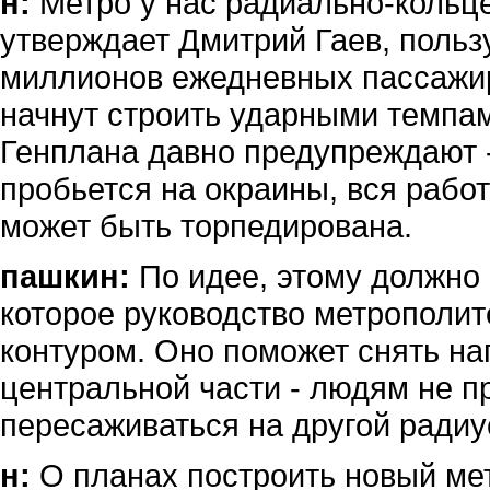
н:
Метро у нас радиально-кольце
утверждает Дмитрий Гаев, поль
миллионов ежедневных пассажиро
начнут строить ударными темпа
Генплана давно предупреждают -
пробьется на окраины, вся рабо
может быть торпедирована.
пашкин:
По идее, этому должно 
которое руководство метрополи
контуром. Оно поможет снять наг
центральной части - людям не пр
пересаживаться на другой радиу
н:
О планах построить новый мет